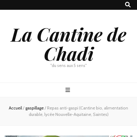
La Cantine de
Chadi
"du sens aux 5 sens"
Accueil
/
gaspillage
/
Repas anti-gaspi (Cantine bio, alimentation
durable, lycée Nouvelle-Aquitaine, Saintes)