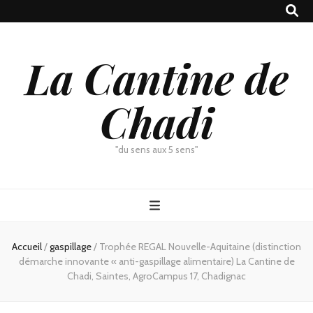
La Cantine de
Chadi
"du sens aux 5 sens"
Accueil
/
gaspillage
/
Trophée REGAL Nouvelle-Aquitaine (distinction
démarche innovante « anti-gaspillage alimentaire) La Cantine de
Chadi, Saintes, AgroCampus 17, Chadignac