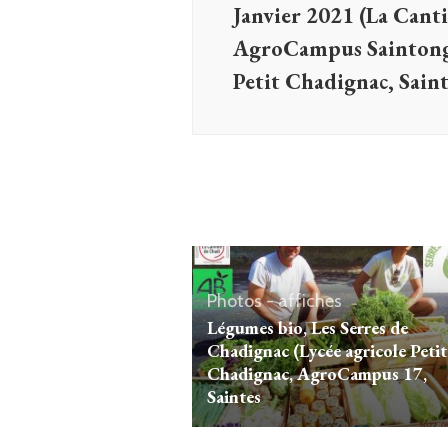
Janvier 2021 (La Cant
AgroCampus Saintonge
Petit Chadignac, Saint
Photos - affiches
Légumes bio, Les Serres de
Chadignac (Lycée agricole Petit
Chadignac, AgroCampus 17,
Saintes