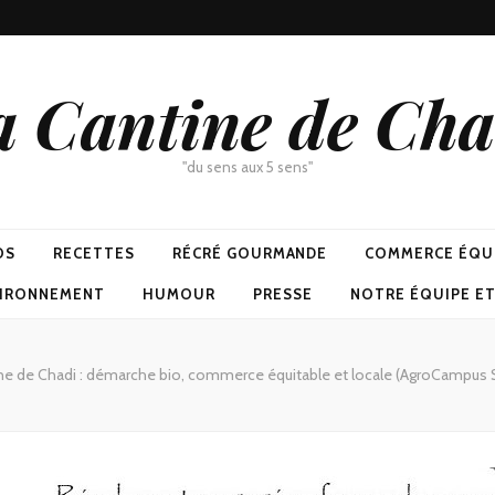
a Cantine de Cha
"du sens aux 5 sens"
OS
RECETTES
RÉCRÉ GOURMANDE
COMMERCE ÉQU
VIRONNEMENT
HUMOUR
PRESSE
NOTRE ÉQUIPE E
ne de Chadi : démarche bio, commerce équitable et locale (AgroCampus S