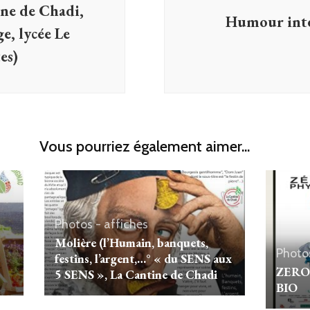
ine de Chadi,
Humour intel
, lycée Le
es)
Vous pourriez également aimer...
Photos - affiches
Molière (l’Humain, banquets,
Photos
festins, l’argent,…° « du SENS aux
ZERO
5 SENS », La Cantine de Chadi
BIO