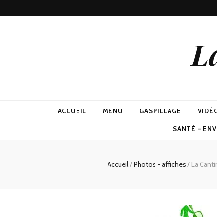
L
ACCUEIL
MENU
GASPILLAGE
VIDÉ
SANTÉ – EN
Accueil
/
Photos - affiches
/
La Canti