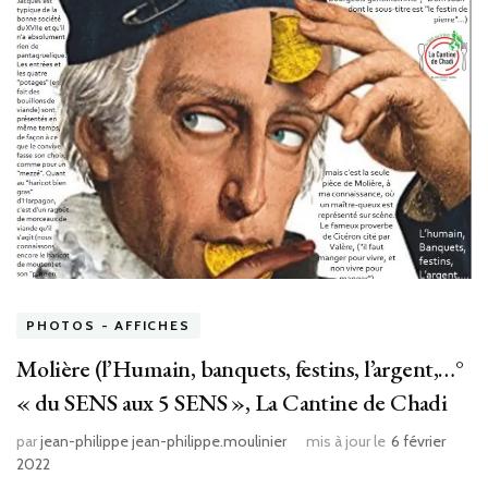
PHOTOS - AFFICHES
Molière (l’Humain, banquets, festins, l’argent,…°
« du SENS aux 5 SENS », La Cantine de Chadi
par
jean-philippe jean-philippe.moulinier
mis à jour le
6 février
2022