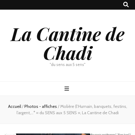
La Cantine de
Chadi
"du sens aux 5 sens"
Accueil
/
Photos - affiches
/
Molière (l’Humain, banquets, festins,
l’argent,…° « du SENS aux 5 SENS », La Cantine de Chadi