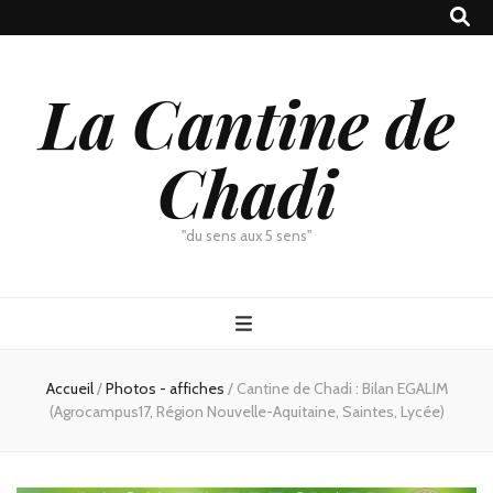
La Cantine de
Chadi
"du sens aux 5 sens"
Accueil
/
Photos - affiches
/
Cantine de Chadi : Bilan EGALIM
(Agrocampus17, Région Nouvelle-Aquitaine, Saintes, Lycée)