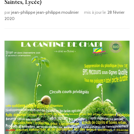
Saintes, Lycée)
par
jean-philippe jean-philippe.moulinier
mis à jour le
28 février
2020