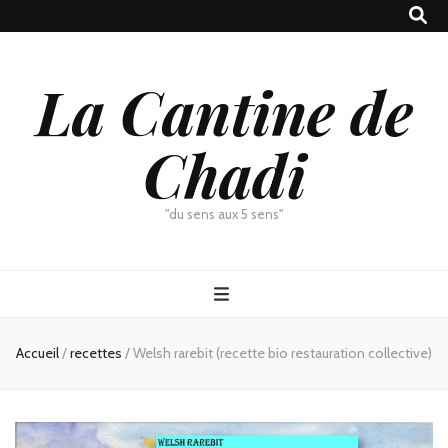
La Cantine de
Chadi
"du sens aux 5 sens"
Accueil
/
recettes
/
Welsh rarebit (recette bio restauration collective)