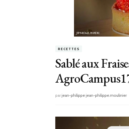
RECETTES
Sablé aux Fraises
AgroCampus17 
par
jean-philippe jean-philippe.moulinier