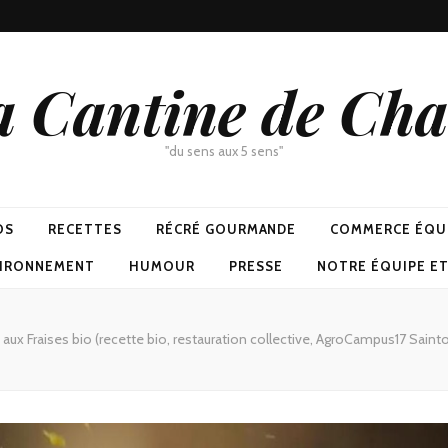
a Cantine de Cha
"du sens aux 5 sens"
OS
RECETTES
RÉCRÉ GOURMANDE
COMMERCE ÉQU
VIRONNEMENT
HUMOUR
PRESSE
NOTRE ÉQUIPE E
 aux Fraises bio (recette bio, restauration collective, AgroCampus17 Saint