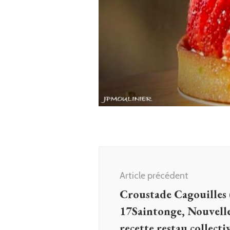
Navigation
d'article
Article précédent
Croustade Cagouille
17Saintonge, Nouvell
recette restau collecti