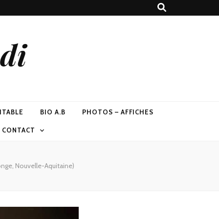
di
ITABLE
BIO A.B
PHOTOS – AFFICHES
T CONTACT
onge, Nouvelle-Aquitaine)