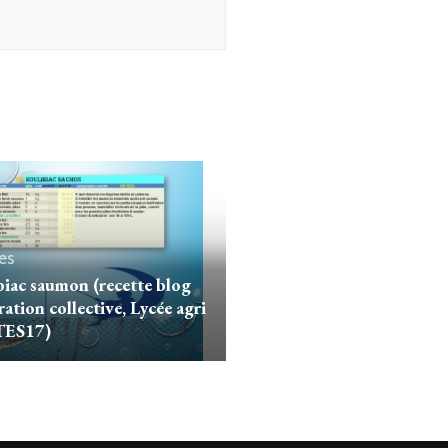
es
iac saumon (recette blog
ration collective, Lycée agri
TES17)