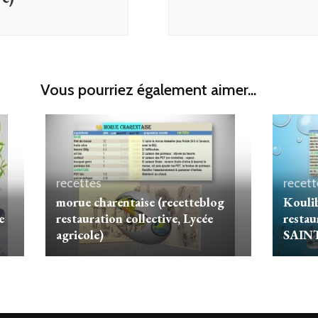
Vous pourriez également aimer...
recettes
recett
morue charentaise (recetteblog
Koulib
e
restauration collective, Lycée
restau
agricole)
SAIN