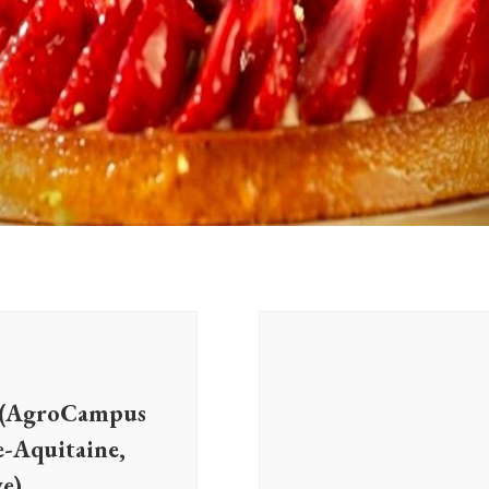
s (AgroCampus
e-Aquitaine,
ve)