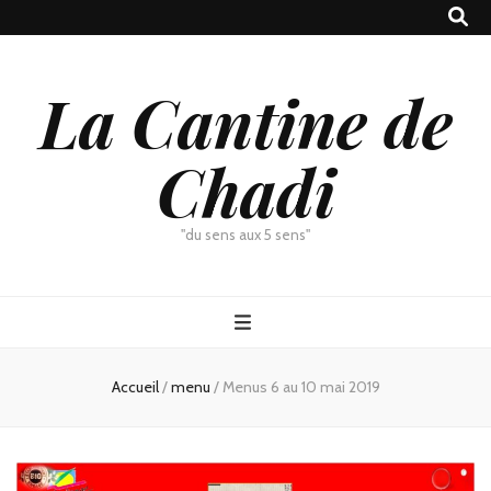
La Cantine de
Chadi
"du sens aux 5 sens"
Accueil
/
menu
/
Menus 6 au 10 mai 2019