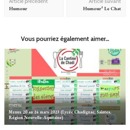
Article précédent
Article suivant
d'article
Humour
Humour² Le Chat
Vous pourriez également aimer...
menu
Menus 20 au 24 mars 2023 (Lycée Chadignac, Saintes,
Région Nouvelle-Aquitaine)