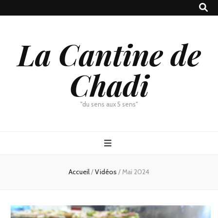
La Cantine de
Chadi
"du sens aux 5 sens"
Accueil
/
Vidéos
/
Mai 2024