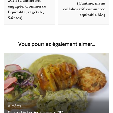
2024 (Cantine Bio
(Cantine, menu
engagée, Commerce
collaboratif commerce
Equitable, végétale,
équitable bio)
Saintes)
Vous pourriez également aimer...
Vidéos
Vidéo : Fin février à mi-mars 2023