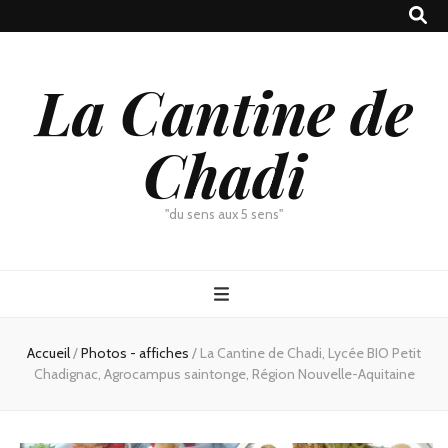
La Cantine de
Chadi
"du sens aux 5 sens"
Accueil
/
Photos - affiches
/
La Cantine de Chadi, Lycée BIO Petit
Chadignac, Agrocampus saintonge, Région Nouvelle-Aquitaine