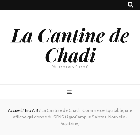
La Cantine de
Chadi
"du sens aux 5 sens"
Accueil
/
Bio A.B
/
La Cantine de Chadi : Commerce Equitable, une
affiche qui donne du SENS (AgroCampus Saintes, Nouvelle-
Aquitaine)