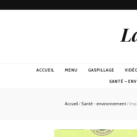
L
ACCUEIL
MENU
GASPILLAGE
VIDÉ
SANTÉ – EN
Accueil
/
Santé - environnement
/
Impa