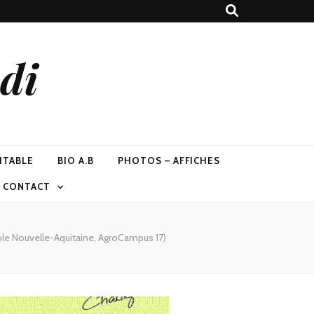
di
ITABLE
BIO A.B
PHOTOS – AFFICHES
T CONTACT
cole Nouvelle-Aquitaine, AgroCampus 17)