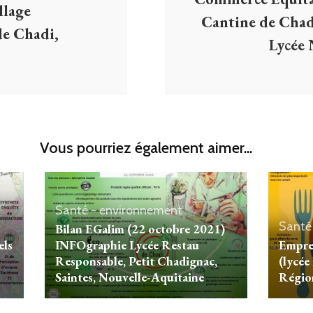
llage
Cantine de Cha
de Chadi,
Lycée 
Vous pourriez également aimer...
Santé - environnement
Santé
Bilan EGalim (22 octobre 2021)
els
INFOgraphie Lycée Restau
Empre
Responsable, Petit Chadignac,
(lycée
Saintes, Nouvelle-Aquitaine
Régio