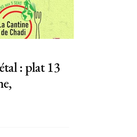
tal : plat 13
ne,