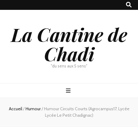
La Cantine de
Chadi
"du sens aux 5 sens"
Accueil
/
Humour
/
Humour Circuits Courts (Agrocampus17, Lycée
Lycée Le Petit Chadignac)