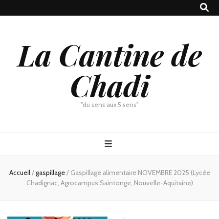
La Cantine de
Chadi
"du sens aux 5 sens"
Accueil
/
gaspillage
/
Gaspillage alimentaire NOVEMBRE 2025 (Lycée
Chadignac, Agrocampus Saintonge, Nouvelle-Aquitaine)