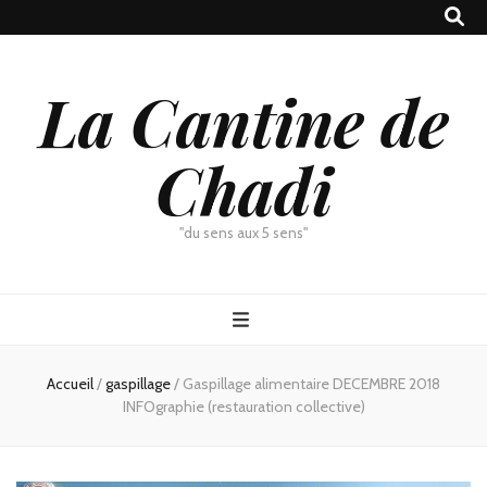
La Cantine de
Chadi
"du sens aux 5 sens"
Accueil
/
gaspillage
/
Gaspillage alimentaire DECEMBRE 2018
INFOgraphie (restauration collective)