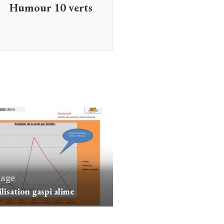
Humour 10 verts
lage
ilisation gaspi alime