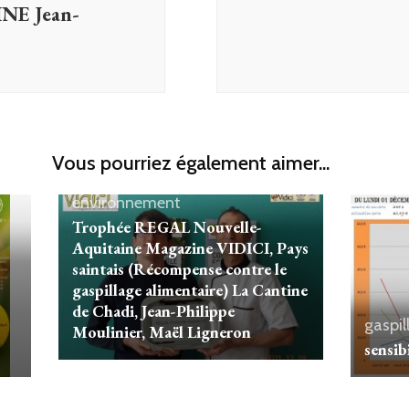
E Jean-
Vous pourriez également aimer...
gaspillage
Presse
Santé -
environnement
Trophée REGAL Nouvelle-
Aquitaine Magazine VIDICI, Pays
saintais (Récompense contre le
gaspillage alimentaire) La Cantine
de Chadi, Jean-Philippe
gaspil
Moulinier, Maël Ligneron
sensib