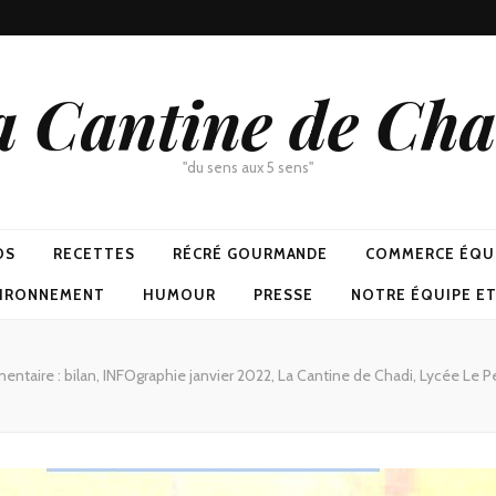
a Cantine de Cha
"du sens aux 5 sens"
OS
RECETTES
RÉCRÉ GOURMANDE
COMMERCE ÉQU
VIRONNEMENT
HUMOUR
PRESSE
NOTRE ÉQUIPE E
mentaire : bilan, INFOgraphie janvier 2022, La Cantine de Chadi, Lycée Le 