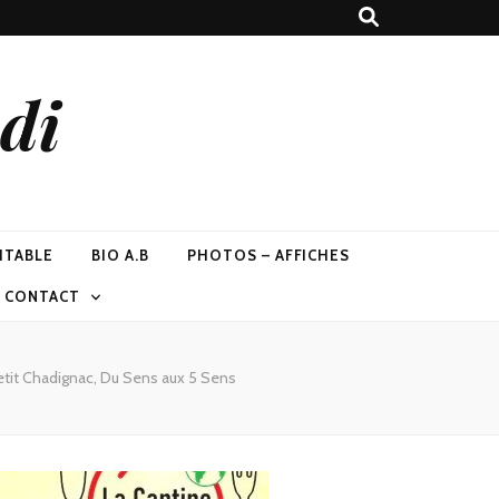
di
ITABLE
BIO A.B
PHOTOS – AFFICHES
T CONTACT
Petit Chadignac, Du Sens aux 5 Sens