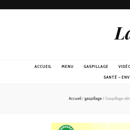
L
ACCUEIL
MENU
GASPILLAGE
VIDÉ
SANTÉ – EN
Accueil
/
gaspillage
/
Gaspillage ali