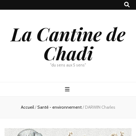
La Cantine de
Chadi
"du sens aux 5 sens"
Accueil
/
Santé - environnement
/
DARWIN Charles