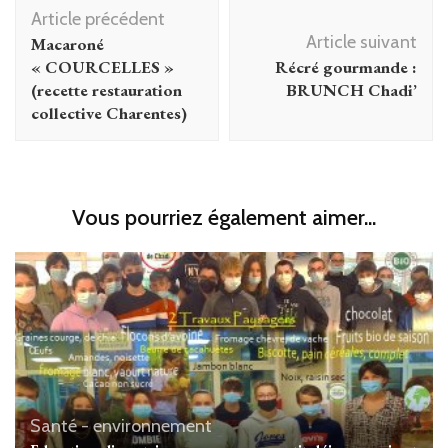
Navigation
Article précédent
d'article
Article suivant
Macaroné
« COURCELLES »
Récré gourmande :
(recette restauration
BRUNCH Chadi’
collective Charentes)
Vous pourriez également aimer...
Santé - environnement