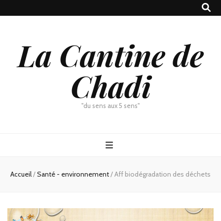
La Cantine de
Chadi
"du sens aux 5 sens"
Accueil
/
Santé - environnement
/
Aff biodégradation des déchets