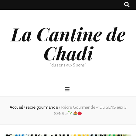
La Cantine de
Chadi
"du sens aux 5 sens"
Accueil
/
récré gourmande
/
Récré Gourmande « Du SENS aux 5
SENS »