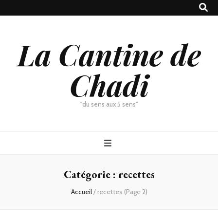
La Cantine de
Chadi
"du sens aux 5 sens"
Catégorie :
recettes
Accueil
/
recettes
(Page 2)