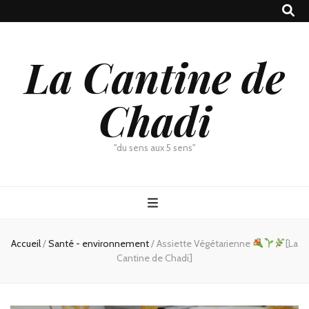
La Cantine de
Chadi
"du sens aux 5 sens"
Accueil
/
Santé - environnement
/
Assiette Végétarienne
[La
Cantine de Chadi]